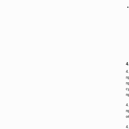
4
4
п
п
с
п
4
п
о
4