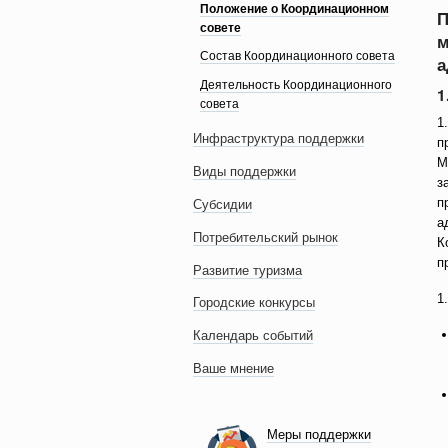
Положение о Координационном
П
совете
м
Состав Координационного совета
а
Деятельность Координационного
1
совета
1
Инфраструктура поддержки
п
М
Виды поддержки
з
п
Субсидии
а
Потребительский рынок
К
п
Развитие туризма
1
Городские конкурсы
Календарь событий
Ваше мнение
Меры поддержки