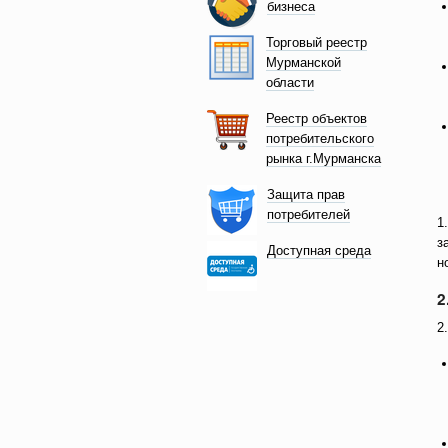
бизнеса
Торговый реестр
Мурманской
области
Реестр объектов
потребительского
рынка г.Мурманска
Защита прав
потребителей
1
з
Доступная среда
н
2
2